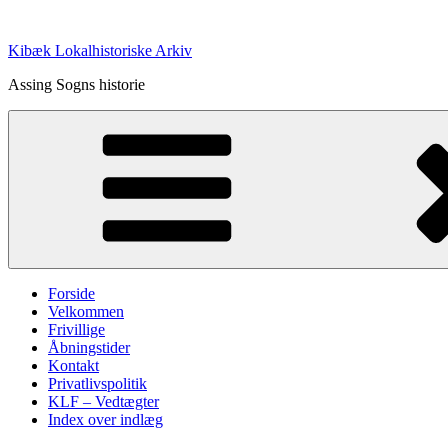
Videre
til
Kibæk Lokalhistoriske Arkiv
indhold
Assing Sogns historie
Forside
Velkommen
Frivillige
Åbningstider
Kontakt
Privatlivspolitik
KLF – Vedtægter
Index over indlæg